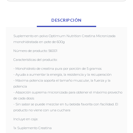
- Ayuda a aumentar la energía, la resistencia y la recuperación
- Máxima potencia soporta el tamaño muscular, la fuerza y la potencia
- Absorción suprema micronizada para obtener el máximo provecho de
DESCRIPCIÓN
cada dosis
- Sin sabor se puede mezclar en tu bebida favorita con facilidad. El
producto no viene con una cuchara
Suplemento en polvo Optimum Nutrition Creatina Micronizada
monohidratada en pote de 600g
Incluye en caja:
Número de producto: 56001
1x Suplemento Creatina
Características del producto:
- Monohidrato de creatina pura por porción de 5 gramos
- Ayuda a aumentar la energía, la resistencia y la recuperación
- Máxima potencia soporta el tamaño muscular, la fuerza y la
potencia
- Absorción suprema micronizada para obtener el máximo provecho
de cada dosis
- Sin sabor se puede mezclar en tu bebida favorita con facilidad. El
producto no viene con una cuchara
Incluye en caja:
1x Suplemento Creatina