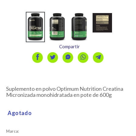
Anterior
S
diapositiva
d
Compartir
Suplemento en polvo Optimum Nutrition Creatina
Micronizada monohidratada en pote de 600g
Precio
habitual
Agotado
Marca: