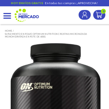
HOY ENVÍOS GRATIS  
 En todas tus compras ¡APROVECHA!
0
Ir
directamente
HOME /
SUPLEMENTO EN POLVO OPTIMUM NUTRITION CREATINA MICRONIZADA
al
MONOHIDRATADA EN POTE DE 600G
contenido