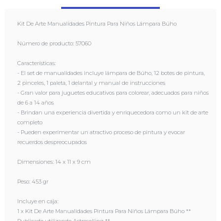
arte completo
- Pueden experimentar un atractivo proceso de pintura y evocar
Kit De Arte Manualidades Pintura Para Niños Lámpara Búho
recuerdos despreocupados
Número de producto: 57060
Dimensiones: 14 x 11 x 9 cm
Características:
Peso: 453 gr
- El set de manualidades incluye lámpara de Búho, 12 botes de pintura,
2 pinceles, 1 paleta, 1 delantal y manual de instrucciones
Incluye en caja:
- Gran valor para juguetes educativos para colorear, adecuados para niños
1 x Kit De Arte Manualidades Pintura Para Niños Lámpara Búho **
de 6 a 14 años
Publicado utilizando Astroselling **
- Brindan una experiencia divertida y enriquecedora como un kit de arte
completo
- Pueden experimentar un atractivo proceso de pintura y evocar
recuerdos despreocupados
Dimensiones: 14 x 11 x 9 cm
Peso: 453 gr
Incluye en caja:
1 x Kit De Arte Manualidades Pintura Para Niños Lámpara Búho **
Publicado utilizando Astroselling **