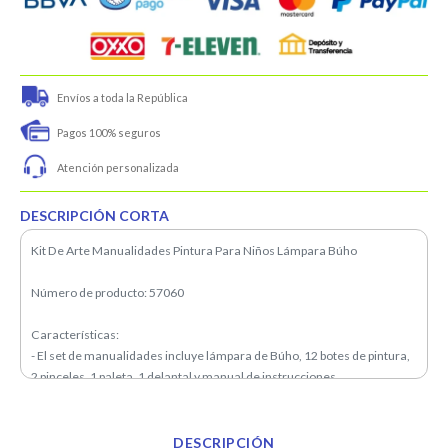
Envíos a toda la República
Pagos 100% seguros
Atención personalizada
DESCRIPCIÓN CORTA
Kit De Arte Manualidades Pintura Para Niños Lámpara Búho
Número de producto: 57060
Características:
- El set de manualidades incluye lámpara de Búho, 12 botes de pintura,
2 pinceles, 1 paleta, 1 delantal y manual de instrucciones
- Gran valor para juguetes educativos para colorear, adecuados para
niños de 6 a 14 años
- Brindan una experiencia divertida y enriquecedora como un kit de
DESCRIPCIÓN