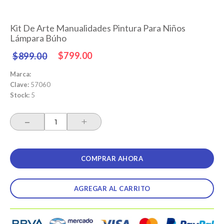
Kit De Arte Manualidades Pintura Para Niños
Lámpara Búho
Precio
Precio
$799.00
$899.00
habitual
de
oferta
Marca:
Clave:
57060
Stock:
5
-
+
COMPRAR AHORA
AGREGAR AL CARRITO