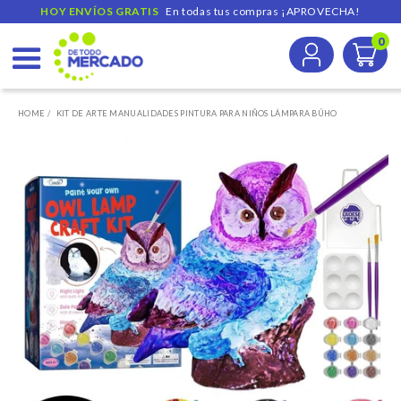
HOY ENVÍOS GRATIS  
 En todas tus compras ¡APROVECHA!
0
Ir
directamente
HOME /
KIT DE ARTE MANUALIDADES PINTURA PARA NIÑOS LÁMPARA BÚHO
al
contenido