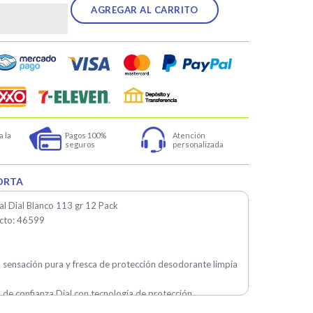
AGREGAR AL CARRITO
 la 
Pagos 100% 
Atención 
seguros
personalizada
ORTA
al Dial Blanco 113 gr 12 Pack
cto: 46599
 sensación pura y fresca de protección desodorante limpia
a de confianza Dial con tecnología de protección
sodorante que elimina las bacterias que causan el olor