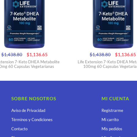
$1,438.80
$1,136.65
$1,438.80
$1,136.65
Extension 7-Keto DHEA Metabolite
Life Extension 7-Keto DHEA Meta
0mg 60 Capsulas Vegetarianas
100mg 60 Capsulas Vegetaria
SOBRE NOSOTROS
MI CUENTA
Aviso de Privacidad
Registrarme
Términos y Condiciones
Mi carrito
Contacto
Mis pedidos