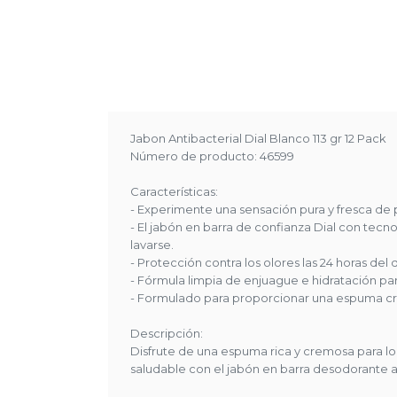
Jabon Antibacterial Dial Blanco 113 gr 12 Pack
Número de producto: 46599
Características:
- Experimente una sensación pura y fresca de 
- El jabón en barra de confianza Dial con tec
lavarse.
- Protección contra los olores las 24 horas del 
- Fórmula limpia de enjuague e hidratación para
- Formulado para proporcionar una espuma crem
Descripción:
Disfrute de una espuma rica y cremosa para lo
saludable con el jabón en barra desodorante a