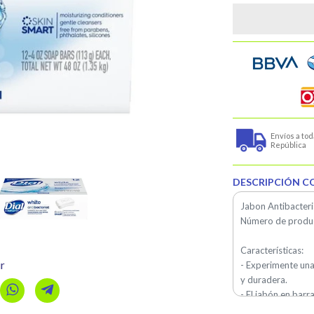
Envíos a toda
República
DESCRIPCIÓN C
Jabon Antibacteri
Número de produ
Características:
r
- Experimente una
y duradera.
- El jabón en barr
antibacteriana de