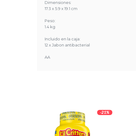
Dimensiones:
17.3 x 5.9 x 19.1 cm
Peso:
1.4 kg
Incluido en la caja:
12 x Jabon antibacterial
AA
-21%
-21%