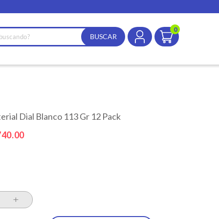
0
erial Dial Blanco 113 Gr 12 Pack
cio
740.00
rta
+