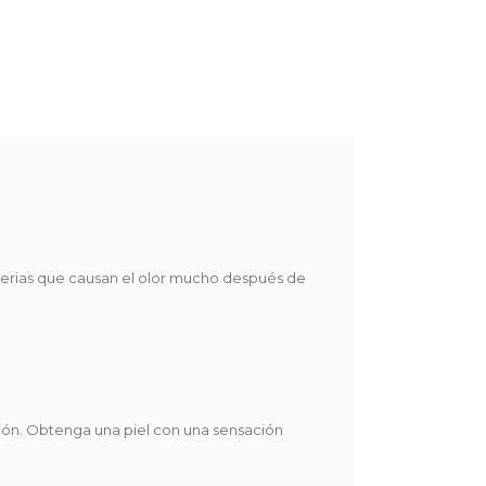
 lavarse.
a los olores las 24 horas del día para ayudarte a sentirte
rante todo el día.
e enjuague e hidratación para el equilibrio perfecto de
ción.
 proporcionar una espuma cremosa rica en humedad que
as sin resecar la piel.
puma rica y cremosa para lograr el equilibrio perfecto
ón de limpieza e hidratación. Obtenga una piel con una
le con el jabón en barra desodorante antibacteriano Dial.
cterias que causan el olor mucho después de
 cm
ción. Obtenga una piel con una sensación
:
cterial