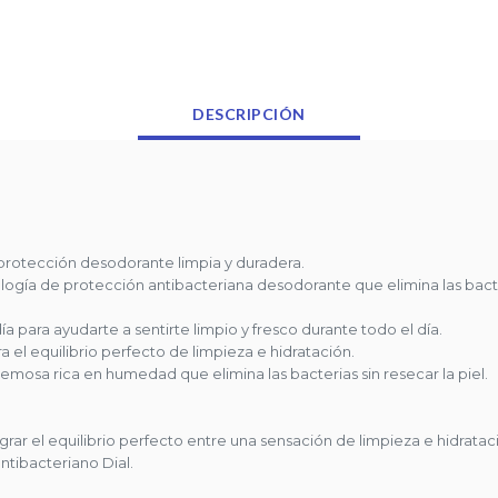
mucho después de
- Protección contr
limpio y fresco du
- Fórmula limpia d
limpieza e hidrata
DESCRIPCIÓN
- Formulado para
elimina las bacteri
Descripción:
Disfrute de una es
entre una sensaci
protección desodorante limpia y duradera.
sensación saludab
nología de protección antibacteriana desodorante que elimina las ba
Dimensiones:
día para ayudarte a sentirte limpio y fresco durante todo el día.
17.3 x 5.9 x 19.1
 el equilibrio perfecto de limpieza e hidratación.
osa rica en humedad que elimina las bacterias sin resecar la piel.
Peso:
1.4 kg
grar el equilibrio perfecto entre una sensación de limpieza e hidrata
Incluido en la caja
ntibacteriano Dial.
12 x Jabon antiba