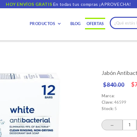
HOY ENVÍOS GRATIS
En todas tus compras ¡APROVECHA!
PRODUCTOS
BLOG
OFERTAS
Jabón Antibact
Precio
Pre
$
$840.00
habitual
de
ofe
Marca:
Clave:
46599
Stock:
5
-