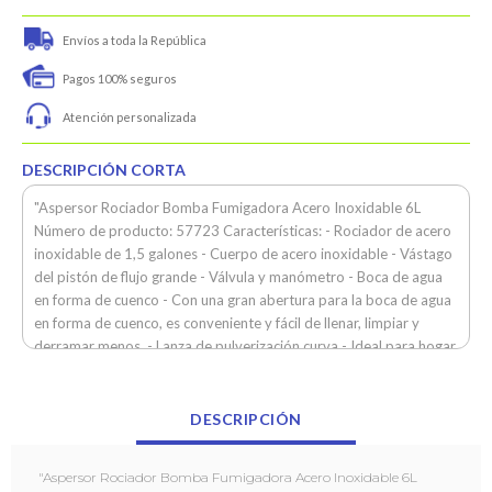
Envíos a toda la República
Pagos 100% seguros
Atención personalizada
DESCRIPCIÓN CORTA
"Aspersor Rociador Bomba Fumigadora Acero Inoxidable 6L
Número de producto: 57723 Características: - Rociador de acero
inoxidable de 1,5 galones - Cuerpo de acero inoxidable - Vástago
del pistón de flujo grande - Válvula y manómetro - Boca de agua
en forma de cuenco - Con una gran abertura para la boca de agua
en forma de cuenco, es conveniente y fácil de llenar, limpiar y
derramar menos. - Lanza de pulverización curva - Ideal para hogar,
jardinería, vehículos turísticos, vehículos especiales, barcos,
limpieza de vehículos, limpieza de alfombras y limpieza de suelos.
Dimensiones: 18.5 x 18.5 x 42.9 cm Peso: 2.6 kg Incluye en caja: 1
DESCRIPCIÓN
x Aspersor Rociador Bomba Fumigadora Acero Inoxidable 6L"
"Aspersor Rociador Bomba Fumigadora Acero Inoxidable 6L