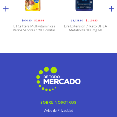
$670.80
$529.93
$1,438.80
$1,136.65
g
L’il Critters Multivitaminicas
Life Extension 7-Keto DHEA
Varios Sabores 190 Gomitas
Metabolite 100mg 60
2
Capsulas Vegetarianas
SOBRE NOSOTROS
Aviso de Privacidad