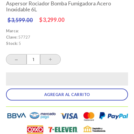
Aspersor Rociador Bomba Fumigadora Acero
Inoxidable 6L
Precio
Precio
$3,299.00
$3,599.00
habitual
de
oferta
Marca:
Clave:
57727
Stock:
5
-
+
AGREGAR AL CARRITO