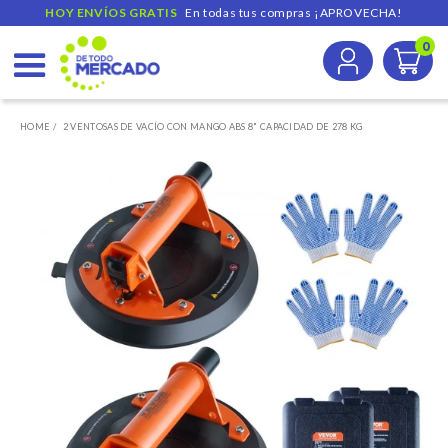
HOY ENVÍOS GRATIS  
 En todas tus compras ¡APROVECHA!
0
Ir
directamente
HOME /
2 VENTOSAS DE VACÍO CON MANGO ABS 8" CAPACIDAD DE 278 KG
al
contenido