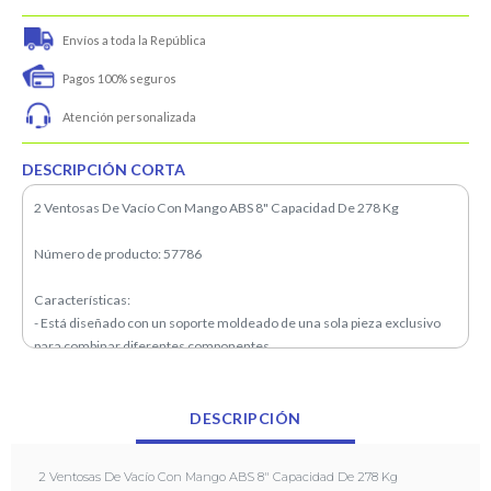
Envíos a toda la República
Pagos 100% seguros
Atención personalizada
DESCRIPCIÓN CORTA
2 Ventosas De Vacío Con Mango ABS 8" Capacidad De 278 Kg
Número de producto: 57786
Características:
- Está diseñado con un soporte moldeado de una sola pieza exclusivo
para combinar diferentes componentes
- Garantiza un ajuste perfecto, mejora el rendimiento del sellado y
mantiene a raya esas molestas fugas de aire
- Simplemente presione el émbolo unas cuantas veces hasta que la
DESCRIPCIÓN
línea roja de advertencia se pierda de vista para lograr la adhesión al
vacío.
2 Ventosas De Vacío Con Mango ABS 8" Capacidad De 278 Kg
- Una vez hecho esto, es hora de soltar la ventosa de vacío que levanta