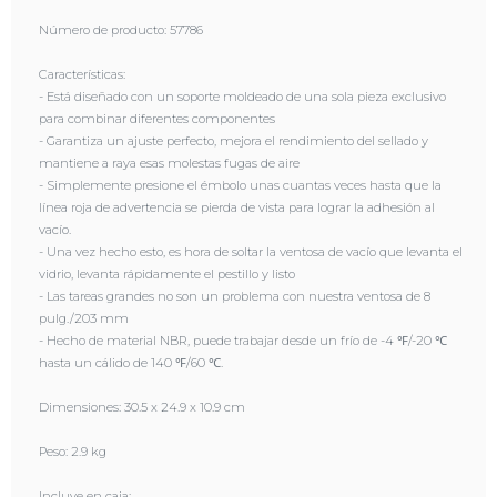
el vidrio, levanta rápidamente el pestillo y listo
Número de producto: 57786
- Las tareas grandes no son un problema con nuestra ventosa de 8
pulg./203 mm
Características:
- Hecho de material NBR, puede trabajar desde un frío de -4 ℉/-20 ℃
- Está diseñado con un soporte moldeado de una sola pieza exclusivo
hasta un cálido de 140 ℉/60 ℃.
para combinar diferentes componentes
- Garantiza un ajuste perfecto, mejora el rendimiento del sellado y
Dimensiones: 30.5 x 24.9 x 10.9 cm
mantiene a raya esas molestas fugas de aire
- Simplemente presione el émbolo unas cuantas veces hasta que la
Peso: 2.9 kg
línea roja de advertencia se pierda de vista para lograr la adhesión al
vacío.
Incluye en caja:
- Una vez hecho esto, es hora de soltar la ventosa de vacío que levanta el
2 x Ventosas De Vacío Con Mango ABS 8" Capacidad De 278 Kg
vidrio, levanta rápidamente el pestillo y listo
- Las tareas grandes no son un problema con nuestra ventosa de 8
pulg./203 mm
- Hecho de material NBR, puede trabajar desde un frío de -4 ℉/-20 ℃
hasta un cálido de 140 ℉/60 ℃.
Dimensiones: 30.5 x 24.9 x 10.9 cm
Peso: 2.9 kg
Incluye en caja: