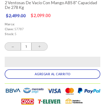
2 Ventosas De Vacío Con Mango ABS 8" Capacidad
De 278 Kg
Precio
Precio
$2,099.00
$2,499.00
habitual
de
oferta
Marca:
Clave:
57787
Stock:
5
-
+
AGREGAR AL CARRITO